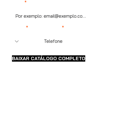
E-mail
Código
WhatsApp
BAIXAR CATÁLOGO COMPLETO
Sobre a Beltz
Siga a Beltz
Sobre nós
Facebook
Instagram
Entre em contato
YouTube